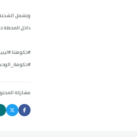
وتشمل الشحنة 
داخل المحطة حي
#حكومتنا #ليبيا
#حكومة_الوحد
مشاركة المحتو